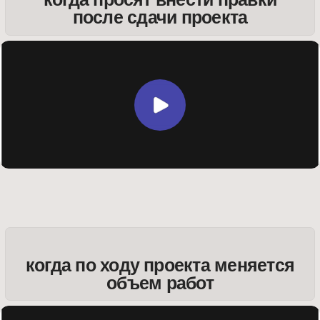
дизайн-концепция с минимальным
количеством правок
САНЁЧЕК