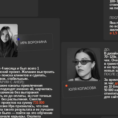
спыления. Смогла
ов на сумму
731 000
а призналась, что она
 результата и ее лучшим
пойти на это обучение
арьеры. Окупила
ния
10 раз
.
Д
В
о
п
п
п
п
ки
С
ть
с
П
С
.
с
яц
н
й
з
с
0
я
и
те
ДО:
В дизайне 1,5 года. Цель на обучение —
получить инструменты для формирования
потока клиентов, понять как считать
ла
стоимость проекта и защищать ее, выйти
на доход 160−180к в месяц.
ПОСЛЕ (ТАРИФ С АНЕЙ):
Заколлаборировалась с другими учениками