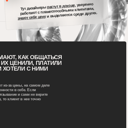
себе цену
Тарифы
 ОБЩАТЬСЯ
И, ПЛАТИЛИ
 НИМИ
 самом деле
сли
не верите
 точно
Записаться
Чат предзаписи