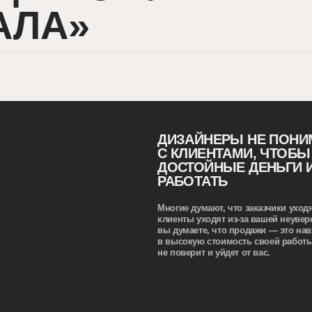
знают 
ДИЗАЙНЕРЫ НЕ ПОНИМАЮТ, КАК
С КЛИЕНТАМИ, ЧТОБЫ ИХ ЦЕНИЛ
ДОСТОЙНЫЕ ДЕНЬГИ И ХОТЕЛИ С
РАБОТАТЬ
Многие думают, что заказчики уходят из-за цены, на
клиенты уходят из-за вашей неуверенности в себе. Е
вы думаете, что продажи — это навязывание и сами 
в высокую стоимость своей работы, то клиент в нее
не поверит и уйдет от вас.
КУРС ПОДОЙДЕТ НОВИЧКАМ И ОПЫТНЫМ
ДИЗАЙНЕРАМ, КОТОРЫЕ: