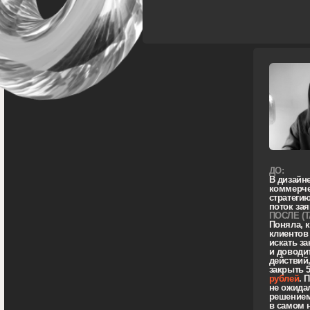
действий, без ра
закрыть 5 проект
рублей
. Позже Ир
не ожидала такого
решением было — 
в самом начале к
стоимость обуче
ДО:
Нет стабильности в заказах. Заказчи
обычно находят сами, не умеет иска
клиентов. Также не понимает, как
формировать стоимость. Обычно
называет что-то примерное по рынку
Цель на курс — зарабатывать в мес
около 200к, более-менее стабильны
доход и четкий план, понять, как
формировать и аргументировать
стоимость, за которую потом хочетс
работать, а не думать «надо было
больше брать».
ПОСЛЕ (ТАРИФ С АНЕЙ):
Оля поняла, как формировать
стоимость, бороться с возражениям
и раскрыла свои сильные стороны,
которые сейчас ей помогают в рабо
с клиентами. Оля смогла увеличить
стоимость лендинга с € 450
до € 900
,
продать заглушку для сайта за € 240,
а всегда за время обучения заключи
договоры на
357 000 рублей
.