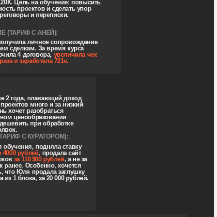
О:
 дизайне 5 лет. Хочет переосмыслить
тношение к клиентам, быть уверенней
ри первом касании и грамотно
реподносить себя. Особое пожелание —
олучать регулярный доход за счет
рошлых и постоянных клиентов.
редний доход — 100к, а хочется
табильно 150−200к
ОСЛЕ (ТАРИФ С АНЕЙ):
могла повысить ставку постоянникам
 2000,
до 2700 рублей
. Только
а доработках и постсопровождении
аработала
114 100 рублей
, и ушла с курса
 наработками и отправленными КП
на 400
00 рублей
.