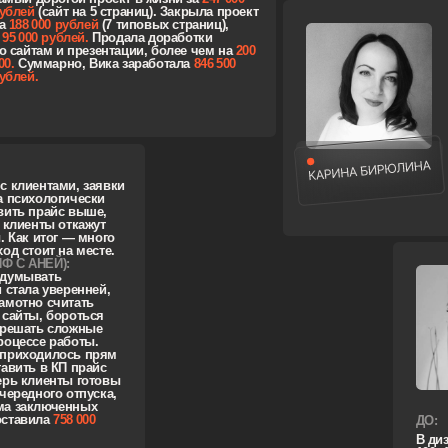
 сложные
работы.
лось прям
 КП прайс
нты готовы
о отпуска,
юченных
758 000
ДО:
В дизайне 2,5 года, с
100−120К. Цель на об
стоимость проектов и
на переговоры и пере
ПОСЛЕ (ТАРИФ С АНЕЙ
Яна получила личное
по всем сделкам. За в
заключила 4 договора
в 1,5 раза и заработала
ДО:
В дизайне 2 года, плава
70−120к, проектов много и
чек. Очень хочет разобра
в грамотном ценообразо
и не продешевить при об
а и был всего 1
новых заявок.
ект. Желание выстроить
ПОСЛЕ (ТАРИФ С КУРАТО
клиентов и сделать,
абильным.
За время обучения, подн
АНЕЙ):
за час
до 4000 рублей
, пр
налы привлечения
из 10 блоков
за 110 900 р
т именно ей, научилась
50 000 как ранее. Особенн
 без выгорания
отметить, что Юля прода
оплаты, за счет точных
для сайта из 1 блока, за 2