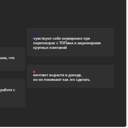
чувствуют себя неуверенно при
переговорах с ТОПами и акционерами
крупных компаний
мечтают вырасти в доходе,
но не понимают как это сделать
50K
min
стоимость первого коммерческого
проекта в жизни, которые ребята
продают на курсе