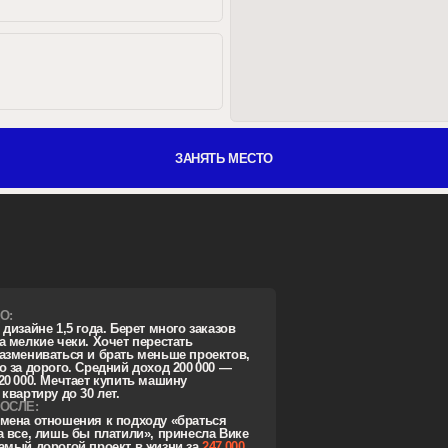
1,5 года. Берет много заказов
 чеки. Хочет перестать
ться и брать меньше проектов,
ого. Средний доход 200 000 —
Мечтает купить машину
 до 30 лет.
ошения к подходу «браться
ишь бы платили», принесла Вике
огой проект в жизни за
247 000
айт на 5 страниц). Закрыла проект
 рублей
(7 типовых страниц),
ДО:
ублей.
Продала доработки
4 года в вебе, 
 и презентации, более чем на
200
и учитель. Пла
рно, Вика заработала
846 500
до 150 000 рубле
ПОСЛЕ:
Карина заключи
среди всех учен
(без верстки) н
и стратегическ
ами, заявки
огически
йс выше,
ы откажут
ог — много
 на месте.
Й):
ть
веренней,
читать
бороться