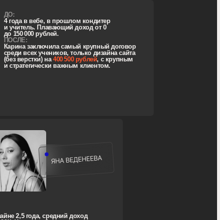
редний доход
учение: повысить
 сделать упор
писки.
):
 сопровождение
ремя курса
,
увеличила чек
 721к.
ющий доход
 за низкий
ться
вании
работке
РОМ):
яла ставку
одала сайт
ублей
, а не за
о, хочется
ла заглушку
0 000 рублей.