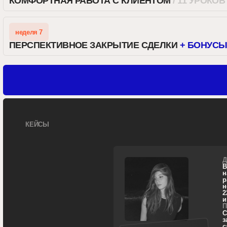
ДО:
В дизайне 
на мелкие
разменива
но за дор
220 000. 
и квартиру
ПОСЛЕ:
Смена отн
за все, л
самый дор
рублей
(с
на
188 000
и 95 000 р
по сайтам
000.
Сумма
рублей.
ДО:
Нет проблем с клиент
идут, но Саша психол
не может ставить пра
и думает, что клиент
ей из-за цены. Как ит
работы, а доход стоит
ПОСЛЕ (ТАРИФ С АНЕ
Перестала додумыва
за клиентов и стала у
научилась грамотно с
стоимость за сайты, 