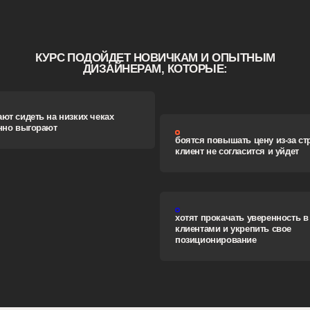
ь на низких чеках
орают
боятся повышать цену из-за страха, что
клиент не согласится и уйдет
хотят прокачать уверенность в работе с
клиентами и укрепить свое
позиционирование
3-4
человека каждый поток приходят повторно,
потому что понимают, что им нигде не дадут
таких знаний