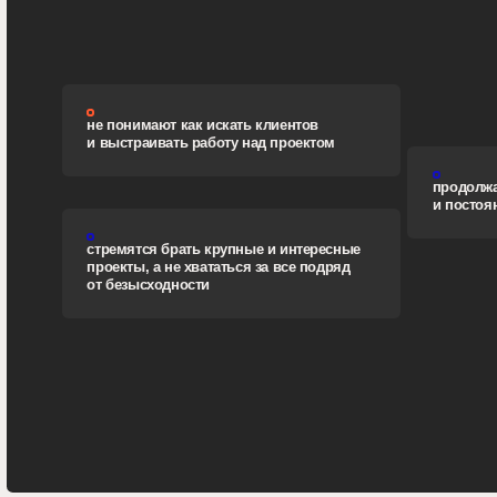
не понимают как искать клиентов
и выстраивать работу над проектом
продолжают сидет
и постоянно выг
стремятся брать крупные и интересные
проекты, а не хвататься за все подряд
от безысходности
758K
максимальный заработок ученика на курсе