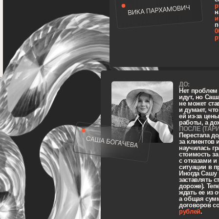
с отказами и решать
ситуации в процессе 
Иногда Сашу приходи
заставлять ставить в
дороже). Теперь клие
ждать ее из очередног
а общая сумма закл
договоров составила
рублей
.
ДО:
В дизайне 4 месяц
коммерческий про
стратегию поиска 
поток заявок, ст
ПОСЛЕ (ТАРИФ С 
Поняла, какие ка
клиентов подходя
искать заказчиков
и доводить их до 